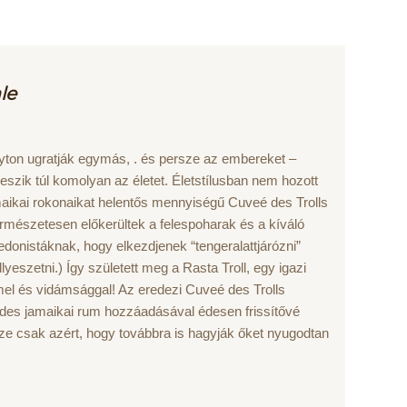
le
olyton ugratják egymás, . és persze az embereket –
zik túl komolyan az életet. Életstílusban nem hozott
aikai rokonaikat helentős mennyiségű Cuveé des Trolls
ermészetesen előkerültek a felespoharak és a kíváló
edonistáknak, hogy elkezdjenek “tengeralattjárózni”
yeszetni.) Így született meg a Rasta Troll, egy igazi
mmel és vidámsággal! Az eredezi Cuveé des Trolls
édes jamaikai rum hozzáadásával édesen frissítővé
e csak azért, hogy továbbra is hagyják őket nyugodtan