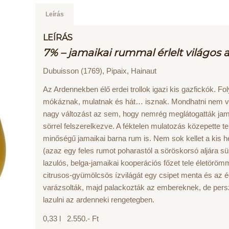
Leírás
LEÍRÁS
7% – jamaikai rummal érlelt világos a
Dubuisson (1769), Pipaix, Hainaut
Az Ardennekben élő erdei trollok igazi kis gazfickók. F
mókáznak, mulatnak és hát… isznak. Mondhatni nem ves
nagy változást az sem, hogy nemrég meglátogatták jam
sörrel felszerelkezve. A féktelen mulatozás közepette t
minőségű jamaikai barna rum is. Nem sok kellet a kis h
(azaz egy feles rumot poharastól a söröskorsó aljára süll
lazulós, belga-jamaikai kooperációs főzet tele életörö
citrusos-gyümölcsös ízvilágát egy csipet menta és az 
varázsolták, majd palackozták az embereknek, de persz
lazulni az ardenneki rengetegben.
0,33 l 2.550.- Ft