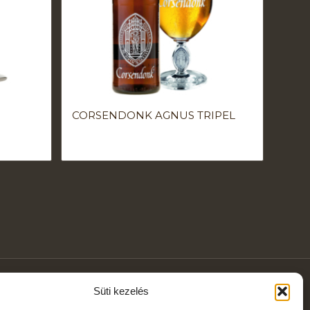
CORSENDONK AGNUS TRIPEL
Süti kezelés
Adatvédelem és adatkezelés