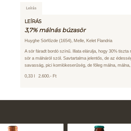
Leírás
LEÍRÁS
3,7% málnás búzasör
Huyghe Sörfőzde (1654), Melle, Kelet Flandria
A sör fáradt bordó színű. Illata elárulja, hogy 30% tiszt
sör a málnáról szól. Savtartalma jelentős, de az édess
savasság, pici komlókeserűség, de főleg málna, málna
0,33 l 2.600.- Ft