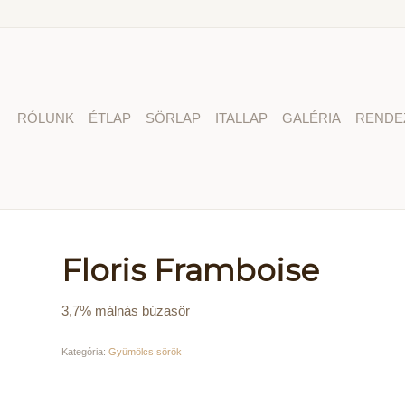
RÓLUNK
ÉTLAP
SÖRLAP
ITALLAP
GALÉRIA
RENDE
Floris Framboise
3,7% málnás búzasör
Kategória:
Gyümölcs sörök