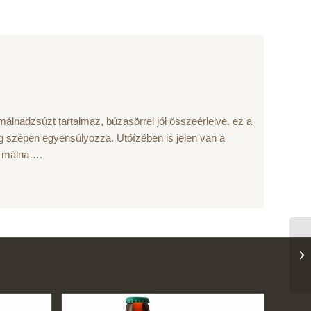
a málnadzsúzt tartalmaz, búzasörrel jól összeérlelve. ez a
ég szépen egyensúlyozza. Utóízében is jelen van a
, málna….