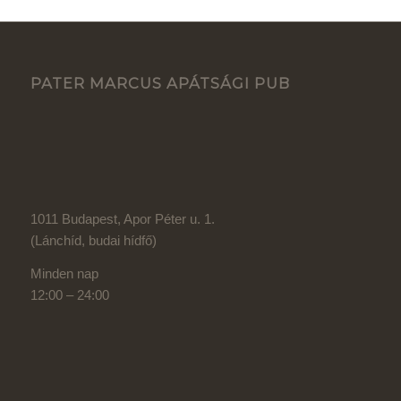
PATER MARCUS APÁTSÁGI PUB
1011 Budapest, Apor Péter u. 1.
(Lánchíd, budai hídfő)
Minden nap
12:00 – 24:00