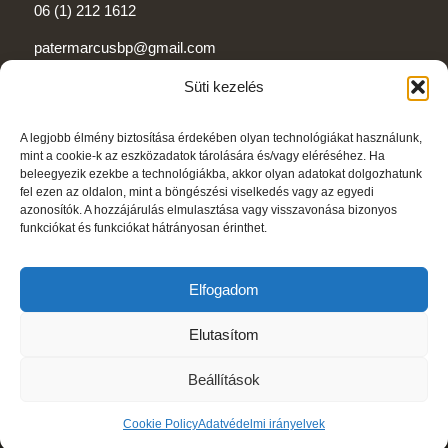
06 (1) 212 1612
patermarcusbp@gmail.com
Süti kezelés
A legjobb élmény biztosítása érdekében olyan technológiákat használunk,
mint a cookie-k az eszközadatok tárolására és/vagy eléréséhez. Ha
Adatvédelem és adatkezelés
beleegyezik ezekbe a technológiákba, akkor olyan adatokat dolgozhatunk
fel ezen az oldalon, mint a böngészési viselkedés vagy az egyedi
Asztalfoglalás
azonosítók. A hozzájárulás elmulasztása vagy visszavonása bizonyos
funkciókat és funkciókat hátrányosan érinthet.
Cookie Policy (EU)
Elfogadom
Elutasítom
© Copyright - Pater Marcus Apátsági Pub - Az árváltoztatás jogát fenntartjuk. A
Beállítások
weboldalon található információk tájékoztató jellegűek az esetleges elírásokért
felelősséget nem vállalunk.
Cookie Policy
Adatvédelmi irányelvek
Adatvédelem és adatkezelés
Asztalfoglalás
Cookie Policy (EU)