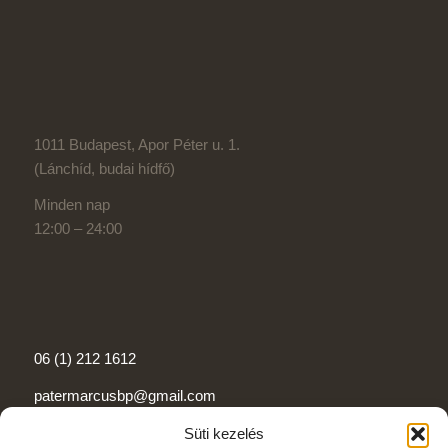
1011 Budapest, Apor Péter u. 1.
(Lánchíd, budai hídfő)
Minden nap
12:00 – 24:00
06 (1) 212 1612
patermarcusbp@gmail.com
Süti kezelés