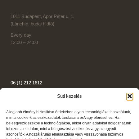
1011 Budapest, Apor Péter u. 1.
(Lánchíd, budai hídfő)
Every day
12:00 – 24:00
06 (1) 212 1612
patermarcusbp@gmail.com
Süti kezelés
A legjobb élmény biztosítása érdekében olyan technológiákat használunk,
mint a cookie-k az eszközadatok tárolására és/vagy eléréséhez. Ha
beleegyezik ezekbe a technológiákba, akkor olyan adatokat dolgozhatunk
fel ezen az oldalon, mint a böngészési viselkedés vagy az egyedi
Privacy policy
azonosítók. A hozzájárulás elmulasztása vagy visszavonása bizonyos