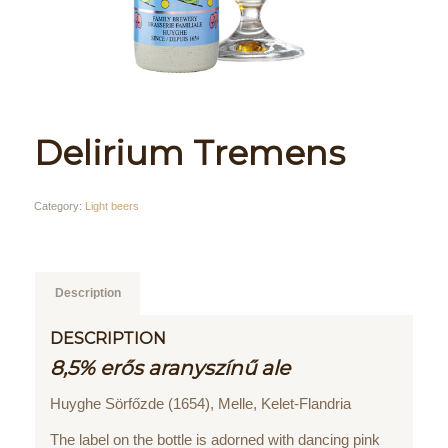
Delirium Tremens
Category:
Light beers
Description
DESCRIPTION
8,5% erős aranyszínű ale
Huyghe Sörfőzde (1654), Melle, Kelet-Flandria
The label on the bottle is adorned with dancing pink