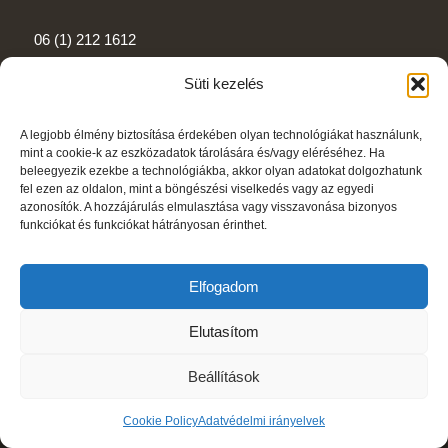
06 (1) 212 1612
patermarcusbp@gmail.com
Süti kezelés
A legjobb élmény biztosítása érdekében olyan technológiákat használunk,
mint a cookie-k az eszközadatok tárolására és/vagy eléréséhez. Ha
beleegyezik ezekbe a technológiákba, akkor olyan adatokat dolgozhatunk
fel ezen az oldalon, mint a böngészési viselkedés vagy az egyedi
Privacy policy
azonosítók. A hozzájárulás elmulasztása vagy visszavonása bizonyos
funkciókat és funkciókat hátrányosan érinthet.
Reservation
Elfogadom
Elutasítom
© Copyright - Pater Marcus Apátsági Pub - We reserve the right to change
Beállítások
prices. The information on the website is for informational purposes only, we
are not responsible for any typos.
Cookie Policy
Adatvédelmi irányelvek
Privacy policy
Reservation