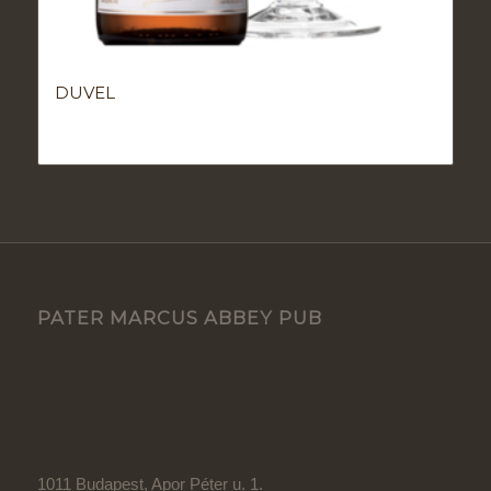
DUVEL
PATER MARCUS ABBEY PUB
1011 Budapest, Apor Péter u. 1.