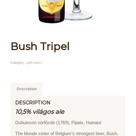
Bush Tripel
Category:
Light beers
Description
DESCRIPTION
10,5% világos ale
Dubuisson sörfőzde (1769), Pipaix, Hainaut
The blonde sister of Belgium’s strongest beer, Bush.